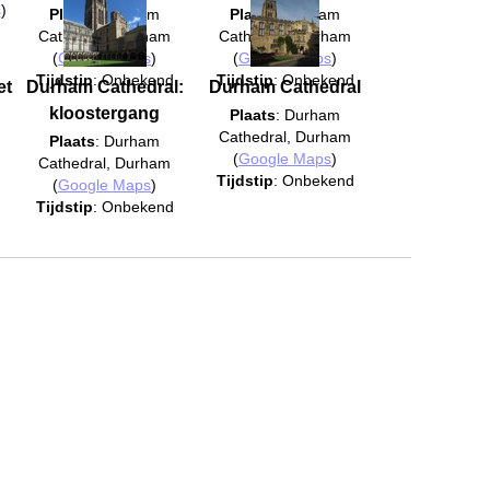
s
)
Plaats
: Durham
Plaats
: Durham
Cathedral, Durham
Cathedral, Durham
(
Google Maps
)
(
Google Maps
)
Tijdstip
: Onbekend
Tijdstip
: Onbekend
et
Durham Cathedral:
Durham Cathedral
kloostergang
Plaats
: Durham
Cathedral, Durham
Plaats
: Durham
(
Google Maps
)
Cathedral, Durham
Tijdstip
: Onbekend
(
Google Maps
)
Tijdstip
: Onbekend