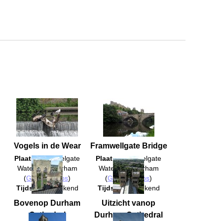
Vogels in de Wear
Framwellgate Bridge
Plaats
: Framwelgate
Plaats
: Framwelgate
Waterside, Durham
Waterside, Durham
(
Google Maps
)
(
Google Maps
)
Tijdstip
: Onbekend
Tijdstip
: Onbekend
Bovenop Durham
Uitzicht vanop
Cathedral
Durham Cathedral