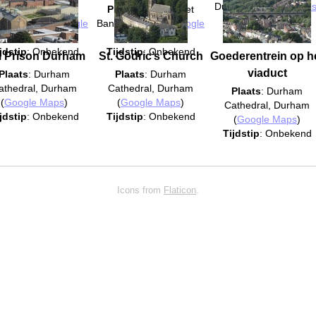
Durham (
Google Map
laats
: Southstreet
Plaats
: Southstreet
Tijdstip
: Onbekend
ks, Durham (
Google
Banks, Durham (
Google
Maps
)
Maps
)
jdstip
: Onbekend
Tijdstip
: Onbekend
 Prison Durham
St. Godric’s Church
Goederentrein op h
viaduct
Plaats
: Durham
Plaats
: Durham
athedral, Durham
Cathedral, Durham
Plaats
: Durham
(
Google Maps
)
(
Google Maps
)
Cathedral, Durham
jdstip
: Onbekend
Tijdstip
: Onbekend
(
Google Maps
)
Tijdstip
: Onbekend
Icons from
Flaticon
.