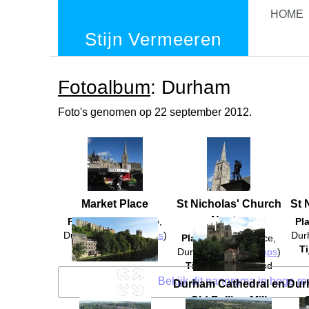
HOME
Stijn Vermeeren
Fotoalbum
: Durham
Foto's genomen op 22 september 2012.
Market Place
St Nicholas' Church
St 
en Neptunus
Plaats
: Market Place,
Pl
Durham (
Google Maps
)
Dur
Plaats
: Market Place,
Tijdstip
: Onbekend
Ti
Durham (
Google Maps
)
Tijdstip
: Onbekend
Bekijk dit panorama in hoge res
Durham Cathedral en
Dur
Old Fulling Mill
O