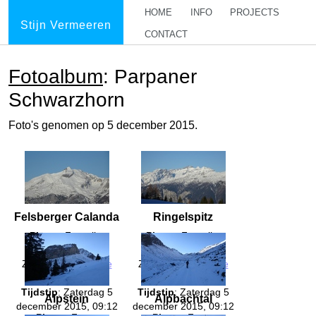
HOME
INFO
PROJECTS
Stijn Vermeeren
CONTACT
Fotoalbum
: Parpaner
Schwarzhorn
Foto's genomen op 5 december 2015.
Felsberger Calanda
Ringelspitz
Plaats
: Furgglis,
Plaats
: Furgglis,
Tschiertschen,
Tschiertschen,
Zwitserland (
Google
Zwitserland (
Google
Maps
)
Maps
)
Tijdstip
: Zaterdag 5
Tijdstip
: Zaterdag 5
Alpstein
Alpbachtal
december 2015, 09:12
december 2015, 09:12